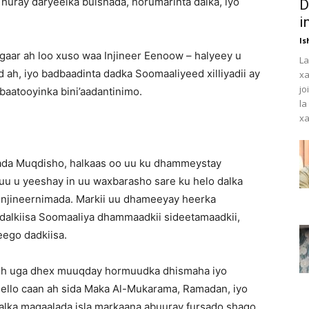
huray daryeelka bulshada, horumarinta dalka, iyo
D
i
Is
gaar ah loo xuso waa Injineer Eenoow – halyeey u
La
 ah, iyo badbaadinta dadka Soomaaliyeed xilliyadii ay
xa
jo
ibaatooyinka bini’aadantinimo.
la
xa
ada Muqdisho, halkaas oo uu ku dhammeystay
yuu u yeeshay in uu waxbarasho sare ku helo dalka
a injineernimada. Markii uu dhameeyay heerka
 dalkiisa Soomaaliya dhammaadkii sideetamaadkii,
eego dadkiisa.
 leh uga dhex muuqday hormuudka dhismaha iyo
ello caan ah sida Maka Al-Mukarama, Ramadan, iyo
alka magaalada isla markaana abuuray fursado shaqo