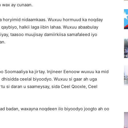
in wax ay cunaan.
ga horyimid nidaamkaas. Wuxuu hormuud ka noqday
o qaybiyo, halkii laga iibin lahaa. Wuxuu abaabulay
y, taasoo muujisay damiirkiisa samafaleed iyo
an.
o Soomaaliya ka jirtay. Injineer Eenoow wuxuu ka mid
 dhisidda ceelal biyoodyo. Wuxuu si gaar ah uga
tu si daran u saameysay, sida Ceel Qooxle, Ceel
ad badan, waxayna noqdeen ilo biyoodyo joogto ah oo