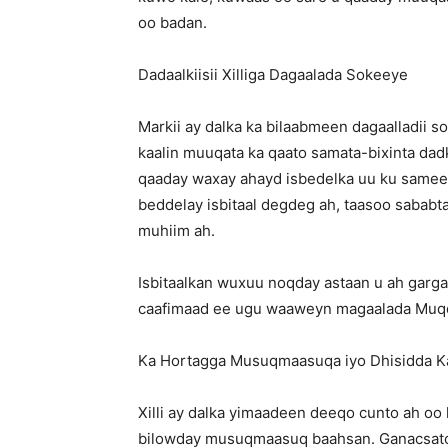
oo badan.
Dadaalkiisii Xilliga Dagaalada Sokeeye
Markii ay dalka ka bilaabmeen dagaalladii s
kaalin muuqata ka qaato samata-bixinta dad
qaaday waxay ahayd isbedelka uu ku sameey
beddelay isbitaal degdeg ah, taasoo sababt
muhiim ah.
Isbitaalkan wuxuu noqday astaan u ah garg
caafimaad ee ugu waaweyn magaalada Muq
Ka Hortagga Musuqmaasuqa iyo Dhisidda 
Xilli ay dalka yimaadeen deeqo cunto ah oo
bilowday musuqmaasuq baahsan. Ganacsato a