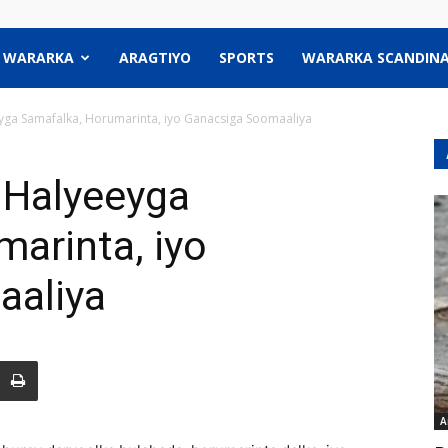
WARARKA
ARAGTIYO
SPORTS
WARARKA SCANDINA
eyga Samafalka, Horumarinta, iyo Ganacsiga Soomaaliya
 Halyeeyga
arinta, iyo
aaliya
A