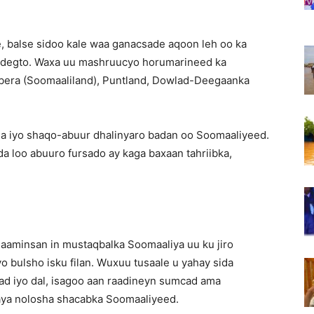
, balse sidoo kale waa ganacsade aqoon leh oo ka
 degto. Waxa uu mashruucyo horumarineed ka
rbera (Soomaaliland), Puntland, Dowlad-Deegaanka
 iyo shaqo-abuur dhalinyaro badan oo Soomaaliyeed.
 loo abuuro fursado ay kaga baxaan tahriibka,
aaminsan in mustaqbalka Soomaaliya uu ku jiro
o bulsho isku filan. Wuxuu tusaale u yahay sida
ad iyo dal, isagoo aan raadineyn sumcad ama
laya nolosha shacabka Soomaaliyeed.