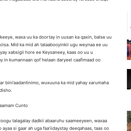
okeeye, waxa uu ka doortay in uusan ka qaxin, balse uu
kiisa. Mid ka mid ah talaabooyinkii ugu weynaa ee uu
ay xabsigii hore ee Keysaneey, kaas oo uu u
ay in kumannaan qof helaan daryeel caafimaad oo
aar bini’aadantinimo, wuxuuna ka mid yahay xarumaha
disho.
Kaamam Cunto
 loogu talagalay dadkii abaaruhu saameeyeen, waxaa
yaa si gaar ah uga faa’iidaystay deeqahaas, taas oo