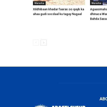
Wararka
Wararka
Xildhibaan khadar faarax oo qayb ka
Agaasimaha
ahaa gudi socdaal ku tagay Nugaal
dhinaca War
Bahda Saxa
AB