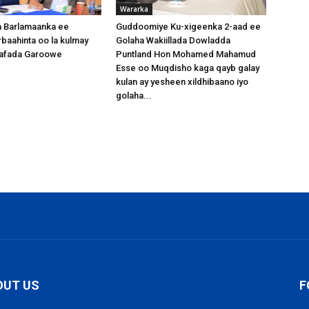
Wararka
 Barlamaanka ee
Guddoomiye Ku-xigeenka 2-aad ee
baahinta oo la kulmay
Golaha Wakiillada Dowladda
afada Garoowe
Puntland Hon Mohamed Mahamud
Esse oo Muqdisho kaga qayb galay
kulan ay yesheen xildhibaano iyo
golaha...
OUT US
F