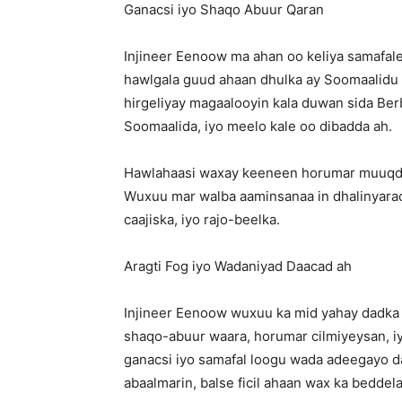
Ganacsi iyo Shaqo Abuur Qaran
Injineer Eenoow ma ahan oo keliya samafale
hawlgala guud ahaan dhulka ay Soomaalidu
hirgeliyay magaalooyin kala duwan sida Be
Soomaalida, iyo meelo kale oo dibadda ah.
Hawlahaasi waxay keeneen horumar muuqda
Wuxuu mar walba aaminsanaa in dhalinyarada
caajiska, iyo rajo-beelka.
Aragti Fog iyo Wadaniyad Daacad ah
Injineer Eenoow wuxuu ka mid yahay dadka 
shaqo-abuur waara, horumar cilmiyeysan, iy
ganacsi iyo samafal loogu wada adeegayo d
abaalmarin, balse ficil ahaan wax ka bedde