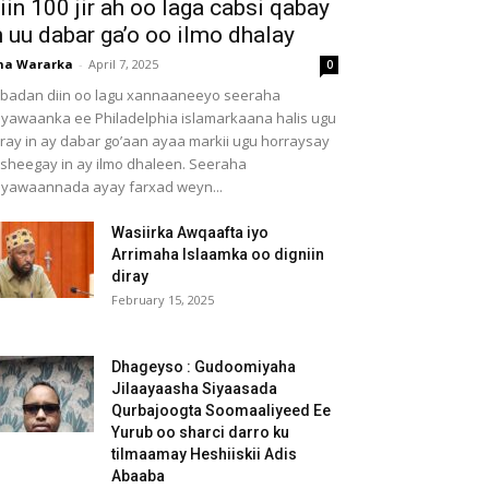
iin 100 jir ah oo laga cabsi qabay
n uu dabar ga’o oo ilmo dhalay
ha Wararka
-
April 7, 2025
0
badan diin oo lagu xannaaneeyo seeraha
yawaanka ee Philadelphia islamarkaana halis ugu
iray in ay dabar go’aan ayaa markii ugu horraysay
 sheegay in ay ilmo dhaleen. Seeraha
yawaannada ayay farxad weyn...
Wasiirka Awqaafta iyo
Arrimaha Islaamka oo digniin
diray
February 15, 2025
Dhageyso : Gudoomiyaha
Jilaayaasha Siyaasada
Qurbajoogta Soomaaliyeed Ee
Yurub oo sharci darro ku
tilmaamay Heshiiskii Adis
Abaaba