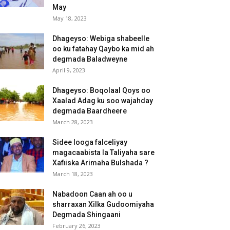
May
May 18, 2023
Dhageyso: Webiga shabeelle
oo ku fatahay Qaybo ka mid ah
degmada Baladweyne
April 9, 2023
Dhageyso: Boqolaal Qoys oo
Xaalad Adag ku soo wajahday
degmada Baardheere
March 28, 2023
Sidee looga falceliyay
magacaabista la Taliyaha sare
Xafiiska Arimaha Bulshada ?
March 18, 2023
Nabadoon Caan ah oo u
sharraxan Xilka Gudoomiyaha
Degmada Shingaani
February 26, 2023