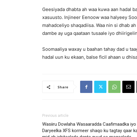
Geesiyada dhabta ah waa kuwa aan hadal ba
xasuusto. Injineer Eenoow waa halyeey Soo
mahadceliyo shaqadiisa. Waa nin si dhab ah u
dambe ay uga qaataan tusaale iyo dhiirigelin
Soomaaliya waxay u baahan tahay dad u taa
hadal uun ku ekaan, balse ficil ahaan u dhis
Share
Previous article
Wasiiru Dowlaha Wasaaradda Caafimaadka iyo
Daryeelka XFS kormeer shaqo ku tagtay qaar k