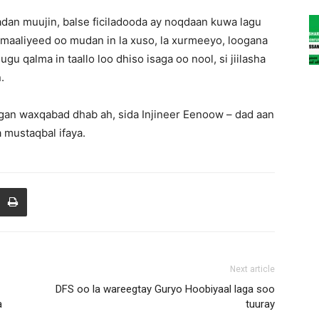
dan muujin, balse ficiladooda ay noqdaan kuwa lagu
maaliyeed oo mudan in la xuso, la xurmeeyo, loogana
gu qalma in taallo loo dhiso isaga oo nool, si jiilasha
.
gan waxqabad dhab ah, sida Injineer Eenoow – dad aan
a mustaqbal ifaya.
Next article
DFS oo la wareegtay Guryo Hoobiyaal laga soo
a
tuuray