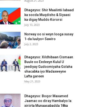
August 21, 2023
Dhageyso: Shir Maalintii labaad
ka socda Muqdisho & Siyaasi
ka digay Muddo Kororsi
July 13, 2023
Norway oo si weyn looga xusay
1-da luulyo+ Sawiro
July 2, 2023
Dhageyso: Xildhibaan Cismaan
Buule oo Eedeeyn Kulul U
jeediyay Gudoomiyaha Golaha
shacabka iyo Madaxweyne
Lafta gareen
May 21, 2023
Dhageyso: Boqor Maxamed
Jaamac oo diray Hambalyo la
xiriirta Munaasabadda 18ka