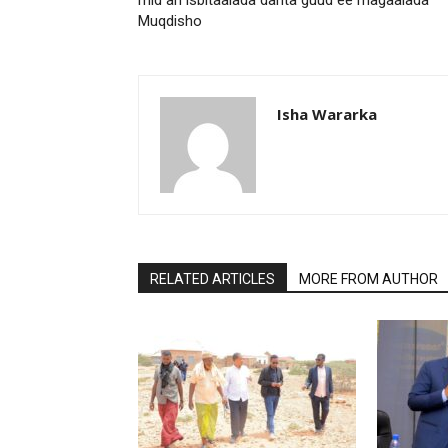
mid ah isbitaalada danta guud ee magaalada
Muqdisho
Isha Wararka
RELATED ARTICLES
MORE FROM AUTHOR