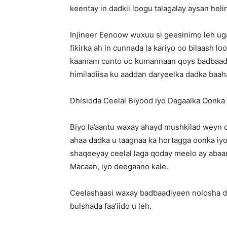
keentay in dadkii loogu talagalay aysan hel
Injineer Eenoow wuxuu si geesinimo leh u
fikirka ah in cunnada la kariyo oo bilaash lo
kaamam cunto oo kumannaan qoys badbaadiya
himiladiisa ku aaddan daryeelka dadka baah
Dhisidda Ceelal Biyood iyo Dagaalka Oonka
Biyo la’aantu waxay ahayd mushkilad weyn o
ahaa dadka u taagnaa ka hortagga oonka iyo
shaqeeyay ceelal laga qoday meelo ay abaar
Macaan, iyo deegaano kale.
Ceelashaasi waxay badbaadiyeen nolosha d
bulshada faa’iido u leh.