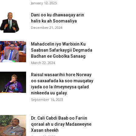
January 12, 2025
Dani oo ku dhawaaqay arin
halis ku ah Soomaaliya
December 21, 2024
Mahadcelin iyo Warbixin Ku
Saabsan Safarkaygii Degmada
Badhan ee Gobolka Sanaag
March 22, 2024
Raisul wasaarihii hore Norway
oo saxaafada ka soo muuqatay
iyada oo la ilmeyneysa qalad
ninkeeda uu galay.
September 16, 2023
Dr. Cali Cabdi Baab oo Fariin
qoraal ah u diray Madaxweyne
Xasan sheekh