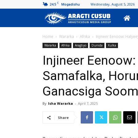
C
24.5
Wednesday, August 5, 2026
Mogadishu
Aragti
Cusub
Home
Wararka
Afrika
Injineer Eenoow: Halye
Wararka
Afrika
Aragtiyo
Dunida
Xulka
Injineer Eenoow:
Samafalka, Horum
Ganacsiga Soom
By
Isha Wararka
-
April 7, 2025
Share