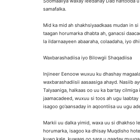
Soomaaliya waxay leedahay Dad naftooda u 
samafalka.
Mid ka mid ah shakhsiyaadkaas mudan in si 
taagan horumarka dhabta ah, ganacsi daacad
la ildarnaayeen abaaraha, colaadaha, iyo dh
Waxbarashadiisa iyo Bilowgii Shaqadiisa
Injineer Eenoow wuxuu ku dhashay magaal
waxbarashadiisii aasaasiga ahayd. Nasiib a
Talyaaniga, halkaas oo uu ka bartay cilmig
jaamacadeed, wuxuu si toos ah ugu laabtay
isagoo go’aansaday in aqoontiisa uu ugu ad
Markii uu dalka yimid, waxa uu si dhakhso
horumarka, isagoo ka dhisay Muqdisho hote
kuwo kale, kuwaas oo sare u qaaday muuqa