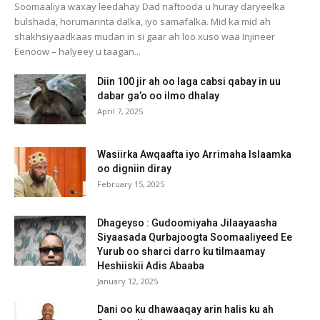
Soomaaliya waxay leedahay Dad naftooda u huray daryeelka
bulshada, horumarinta dalka, iyo samafalka. Mid ka mid ah
shakhsiyaadkaas mudan in si gaar ah loo xuso waa Injineer
Eenoow – halyeey u taagan...
Diin 100 jir ah oo laga cabsi qabay in uu
dabar ga’o oo ilmo dhalay
April 7, 2025
Wasiirka Awqaafta iyo Arrimaha Islaamka
oo digniin diray
February 15, 2025
Dhageyso : Gudoomiyaha Jilaayaasha
Siyaasada Qurbajoogta Soomaaliyeed Ee
Yurub oo sharci darro ku tilmaamay
Heshiiskii Adis Abaaba
January 12, 2025
Dani oo ku dhawaaqay arin halis ku ah