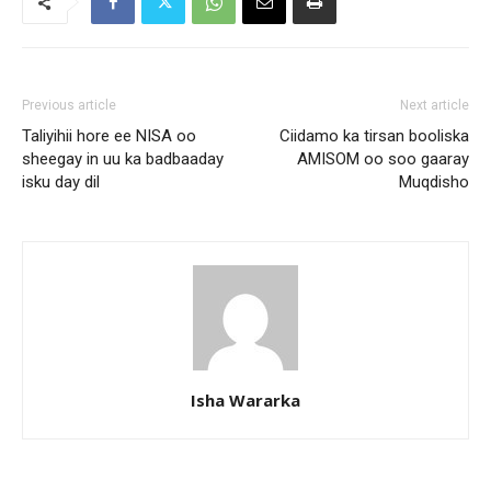
Previous article
Next article
Taliyihii hore ee NISA oo
Ciidamo ka tirsan booliska
sheegay in uu ka badbaaday
AMISOM oo soo gaaray
isku day dil
Muqdisho
Isha Wararka