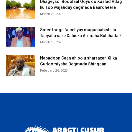
Dhageyso: Boqolaal Qoys oo Xaalad Adag
ku soo wajahday degmada Baardheere
March 28, 2023
Sidee looga falceliyay magacaabista la
Taliyaha sare Xafiiska Arimaha Bulshada ?
March 18, 2023
Nabadoon Caan ah oo u sharraxan Xilka
Gudoomiyaha Degmada Shingaani
February 26, 2023