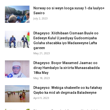
Norway oo si weyn looga xusay 1-da luulyo+
Sawiro
July 2, 2023
Dhageyso: Xildhibaan Cismaan Buule oo
Eedeeyn Kulul U jeediyay Gudoomiyaha
Golaha shacabka iyo Madaxweyne Lafta
gareen
May 21, 2023
Dhageyso: Boqor Maxamed Jaamac oo
diray Hambalyo la xiriirta Munaasabadda
18ka May
May 18, 2023
Dhageyso: Webiga shabeelle oo ku fatahay
Qaybo ka mid ah degmada Baladweyne
April 9, 2023