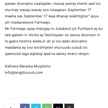
galaan doorasho xaqiiqatan, maxaa yeelay markii aad loo
murmay waxay waxay soo istaageen September 17
maaha sax September 17 waa dhacay wakhtigiisii” ayuu
yiri madaxweyne Farmaajo.
Mr Farmaajo ayaa sheegay in Jubaland iyo Puntland ay ku
tala galeen in shirka ay fashilayaan oo aaney dooneyn in
la gaaro heshiis wada jir ah si loo aado doorasho
maadama ay soo kordhiyeen shuruudo cusub oo
qaarkood laga aqbalay qaarna aaney sharci ahayn.
Xafiiska Wararka Muqdisho
Info@aragticusub.com