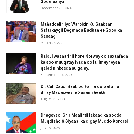
Soomaaliya
December 21, 2024
Mahadcelin iyo Warbixin Ku Saabsan
Safarkaygii Degmada Badhan ee Gobolka
Sanaag
March 22, 2024
Raisul wasaarihii hore Norway oo saxaafada
ka soo muuqatay iyada oo la ilmeyneysa
qalad ninkeeda uu galay.
September 16, 2023
Dr. Cali Cabdi Baab oo Fariin qoraal ah u
diray Madaxweyne Xasan sheekh
August 21, 2023
Dhageyso: Shir Maalintii labaad ka socda
Muqdisho & Siyaasi ka digay Muddo Kororsi
July 13, 2023