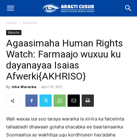
Home
Wararka
Wararka
Agaasimaha Human Rights
Watch: Farmaajo wuxuu ku
dayanayaa Isaias
Afwerki{AKHRISO}
By
Isha Wararka
-
April 19, 2021
Wali waxaa isa soo taraya wararka la xiriira ka falcelinta
tallaabadii dhawaan golaha shacabka ee baarlamaanka
Soomaaliya ay wakhtiga ugu kordhiyeen hay’adaha