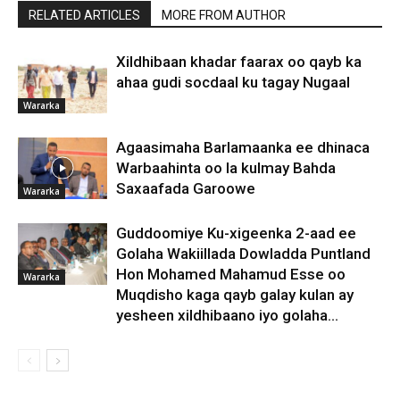
RELATED ARTICLES
MORE FROM AUTHOR
Xildhibaan khadar faarax oo qayb ka
ahaa gudi socdaal ku tagay Nugaal
Wararka
Agaasimaha Barlamaanka ee dhinaca
Warbaahinta oo la kulmay Bahda
Saxaafada Garoowe
Wararka
Guddoomiye Ku-xigeenka 2-aad ee
Golaha Wakiillada Dowladda Puntland
Hon Mohamed Mahamud Esse oo
Wararka
Muqdisho kaga qayb galay kulan ay
yesheen xildhibaano iyo golaha...