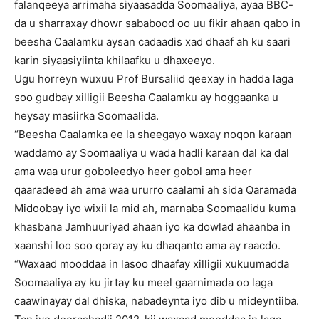
falanqeeya arrimaha siyaasadda Soomaaliya, ayaa BBC-
da u sharraxay dhowr sababood oo uu fikir ahaan qabo in
beesha Caalamku aysan cadaadis xad dhaaf ah ku saari
karin siyaasiyiinta khilaafku u dhaxeeyo.
Ugu horreyn wuxuu Prof Bursaliid qeexay in hadda laga
soo gudbay xilligii Beesha Caalamku ay hoggaanka u
heysay masiirka Soomaalida.
“Beesha Caalamka ee la sheegayo waxay noqon karaan
waddamo ay Soomaaliya u wada hadli karaan dal ka dal
ama waa urur goboleedyo heer gobol ama heer
qaaradeed ah ama waa ururro caalami ah sida Qaramada
Midoobay iyo wixii la mid ah, marnaba Soomaalidu kuma
khasbana Jamhuuriyad ahaan iyo ka dowlad ahaanba in
xaanshi loo soo qoray ay ku dhaqanto ama ay raacdo.
“Waxaad mooddaa in lasoo dhaafay xilligii xukuumadda
Soomaaliya ay ku jirtay ku meel gaarnimada oo laga
caawinayay dal dhiska, nabadeynta iyo dib u mideyntiiba.