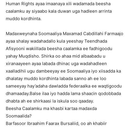
Human Rights ayaa imaanaya xili wadamada beesha
caalamku ay siyaabo kala duwan uga hadleen arrinta
muddo kordhinta.
Madaxweynaha Soomaaliya Maxamad Cabdillahi Farmaajo
ayaa shalay wadahadallo kula yeeshay Teendhada
Afisyooni wakiillada beesha caalamka ee fadhigoodu
yahay Muqdisho. Shirka oo ahaa mid albaabadu u
xiranaayeen ayaa labada dhinac uga wadahadleen
xaalladihii ugu dambeeyay ee Soomaaliya iyo xiisadda ka
dhalatay muddo kordhinta labada sanno ah ee loo
sameeyay hay’adaha dawladda federaalka ee waqtigoodu
dhamaaday.Balse ilaa iyo hadda lama shaacin qodobbada
dhabta ah ee shirkaasi la iskula soo qaaday.
Beesha Caalamku ma khasbi kartaa madaxda
Soomaalida?
Barfasoor Ibraahim Faarax Bursaliid, oo ah khabiir