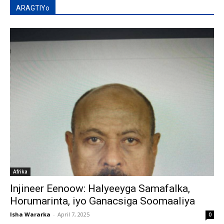
ARAGTIYo
Afrika
Injineer Eenoow: Halyeeyga Samafalka,
Horumarinta, iyo Ganacsiga Soomaaliya
Isha Wararka
-
April 7, 2025
0