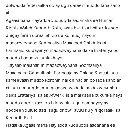
dolwadda federaalka oo ay ugu dareen muddo laba sano
ah.
Agaasimaha Hay’adda xuquuqda aadanaha ee Human
Rights Watch Kenneth Roth, ayaa bartiisa twitter-ka soo
dhigay fariin qoraal ah oo uu ku muujinayo in
madaxweynaha Soomaaliya Maxamed Cabdulaahi
Farmaajo ku dayanyo madaxweynaha dalka Erateriya oo
muddo badan xukunka haya.
“Layaab malahan in madaxweynaha Soomaaliya
Maxamaed Cabdullaahi Farmaajo ay Galaha Shacabku u
sameeyaan muddo kordhin hal dhinac ah oo laba sano ah
xili uu u muuqdo inuu qaadayo wadada madaxweynaha
dalka Eratariya Isaias Afwerki isla markaana xukunka haya
muddo dheer kaas oo bilooyinkii ugu dambeyay ay
noqdeen xulufo aad isugu dhow” ayuu ku yiri qoraalkiisa
Kenneth Roth.
Hadalka Agaasimaha Hay’adda xuquuqda aadanaha ee