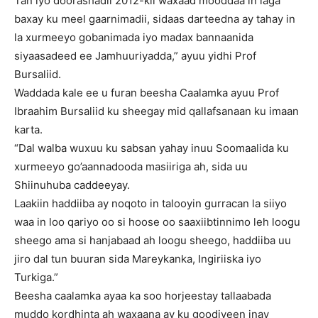
Tan iyo doorashadii 2012-kii waxaad mooddaa in laga
baxay ku meel gaarnimadii, sidaas darteedna ay tahay in
la xurmeeyo gobanimada iyo madax bannaanida
siyaasadeed ee Jamhuuriyadda,” ayuu yidhi Prof
Bursaliid.
Waddada kale ee u furan beesha Caalamka ayuu Prof
Ibraahim Bursaliid ku sheegay mid qallafsanaan ku imaan
karta.
“Dal walba wuxuu ku sabsan yahay inuu Soomaalida ku
xurmeeyo go’aannadooda masiiriga ah, sida uu
Shiinuhuba caddeeyay.
Laakiin haddiiba ay noqoto in talooyin gurracan la siiyo
waa in loo qariyo oo si hoose oo saaxiibtinnimo leh loogu
sheego ama si hanjabaad ah loogu sheego, haddiiba uu
jiro dal tun buuran sida Mareykanka, Ingiriiska iyo
Turkiga.”
Beesha caalamka ayaa ka soo horjeestay tallaabada
muddo kordhinta ah waxaana ay ku goodiyeen inay