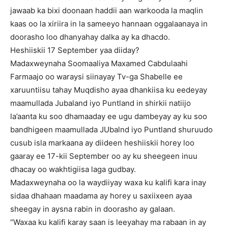
jawaab ka bixi doonaan haddii aan warkooda la maqlin
kaas oo la xiriira in la sameeyo hannaan oggalaanaya in
doorasho loo dhanyahay dalka ay ka dhacdo.
Heshiiskii 17 September yaa diiday?
Madaxweynaha Soomaaliya Maxamed Cabdulaahi
Farmaajo oo waraysi siinayay Tv-ga Shabelle ee
xaruuntiisu tahay Muqdisho ayaa dhankiisa ku eedeyay
maamullada Jubaland iyo Puntland in shirkii natiijo
la’aanta ku soo dhamaaday ee ugu dambeyay ay ku soo
bandhigeen maamullada JUbalnd iyo Puntland shuruudo
cusub isla markaana ay diideen heshiiskii horey loo
gaaray ee 17-kii September oo ay ku sheegeen inuu
dhacay oo wakhtigiisa laga gudbay.
Madaxweynaha oo la waydiiyay waxa ku kalifi kara inay
sidaa dhahaan maadama ay horey u saxiixeen ayaa
sheegay in aysna rabin in doorasho ay galaan.
“Waxaa ku kalifi karay saan is leeyahay ma rabaan in ay