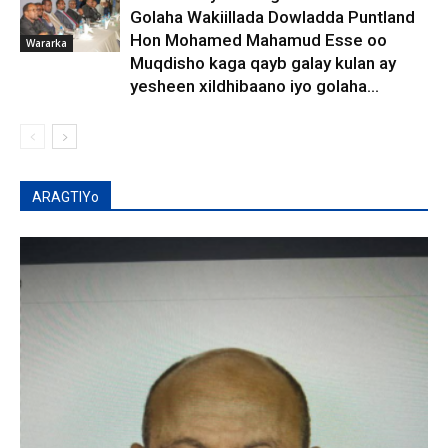
Golaha Wakiillada Dowladda Puntland
Hon Mohamed Mahamud Esse oo
Wararka
Muqdisho kaga qayb galay kulan ay
yesheen xildhibaano iyo golaha...
ARAGTIYo