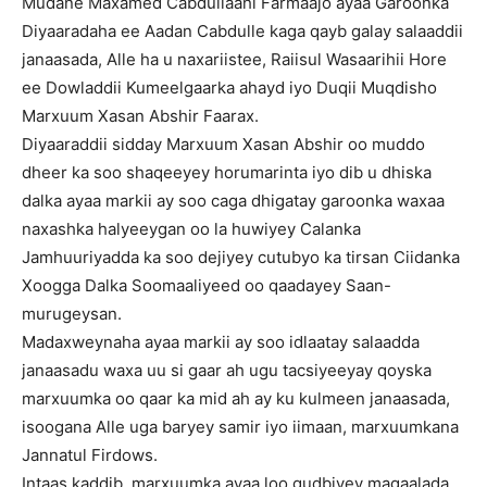
Mudane Maxamed Cabdullaahi Farmaajo ayaa Garoonka
Diyaaradaha ee Aadan Cabdulle kaga qayb galay salaaddii
janaasada, Alle ha u naxariistee, Raiisul Wasaarihii Hore
ee Dowladdii Kumeelgaarka ahayd iyo Duqii Muqdisho
Marxuum Xasan Abshir Faarax.
Diyaaraddii sidday Marxuum Xasan Abshir oo muddo
dheer ka soo shaqeeyey horumarinta iyo dib u dhiska
dalka ayaa markii ay soo caga dhigatay garoonka waxaa
naxashka halyeeygan oo la huwiyey Calanka
Jamhuuriyadda ka soo dejiyey cutubyo ka tirsan Ciidanka
Xoogga Dalka Soomaaliyeed oo qaadayey Saan-
murugeysan.
Madaxweynaha ayaa markii ay soo idlaatay salaadda
janaasadu waxa uu si gaar ah ugu tacsiyeeyay qoyska
marxuumka oo qaar ka mid ah ay ku kulmeen janaasada,
isoogana Alle uga baryey samir iyo iimaan, marxuumkana
Jannatul Firdows.
Intaas kaddib, marxuumka ayaa loo gudbiyey magaalada