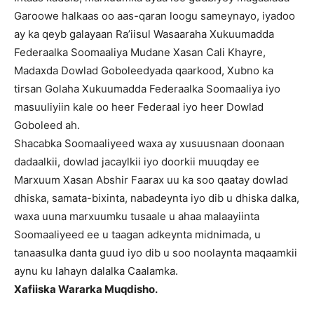
Garoowe halkaas oo aas-qaran loogu sameynayo, iyadoo
ay ka qeyb galayaan Ra’iisul Wasaaraha Xukuumadda
Federaalka Soomaaliya Mudane Xasan Cali Khayre,
Madaxda Dowlad Goboleedyada qaarkood, Xubno ka
tirsan Golaha Xukuumadda Federaalka Soomaaliya iyo
masuuliyiin kale oo heer Federaal iyo heer Dowlad
Goboleed ah.
Shacabka Soomaaliyeed waxa ay xusuusnaan doonaan
dadaalkii, dowlad jacaylkii iyo doorkii muuqday ee
Marxuum Xasan Abshir Faarax uu ka soo qaatay dowlad
dhiska, samata-bixinta, nabadeynta iyo dib u dhiska dalka,
waxa uuna marxuumku tusaale u ahaa malaayiinta
Soomaaliyeed ee u taagan adkeynta midnimada, u
tanaasulka danta guud iyo dib u soo noolaynta maqaamkii
aynu ku lahayn dalalka Caalamka.
Xafiiska Wararka Muqdisho.