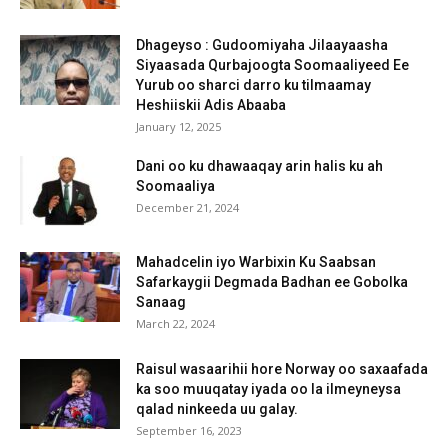
Dhageyso : Gudoomiyaha Jilaayaasha
Siyaasada Qurbajoogta Soomaaliyeed Ee
Yurub oo sharci darro ku tilmaamay
Heshiiskii Adis Abaaba
January 12, 2025
Dani oo ku dhawaaqay arin halis ku ah
Soomaaliya
December 21, 2024
Mahadcelin iyo Warbixin Ku Saabsan
Safarkaygii Degmada Badhan ee Gobolka
Sanaag
March 22, 2024
Raisul wasaarihii hore Norway oo saxaafada
ka soo muuqatay iyada oo la ilmeyneysa
qalad ninkeeda uu galay.
September 16, 2023