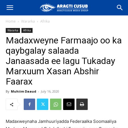
Home
Wararka
Afrika
Wararka
Afrika
Madaxweyne Farmaajo oo ka
qaybgalay salaada
Janaasada ee lagu Tukaday
Marxuum Xasan Abshir
Faarax
By
Muhiim Daaud
-
July 16, 2020
Madaxweynaha Jamhuuriyadda Federaalka Soomaaliya