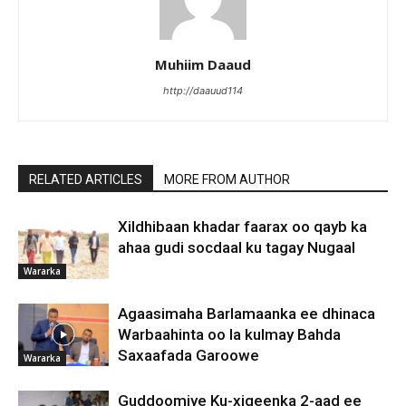
Muhiim Daaud
http://daauud114
RELATED ARTICLES
MORE FROM AUTHOR
Xildhibaan khadar faarax oo qayb ka
ahaa gudi socdaal ku tagay Nugaal
Wararka
Agaasimaha Barlamaanka ee dhinaca
Warbaahinta oo la kulmay Bahda
Saxaafada Garoowe
Wararka
Guddoomiye Ku-xigeenka 2-aad ee