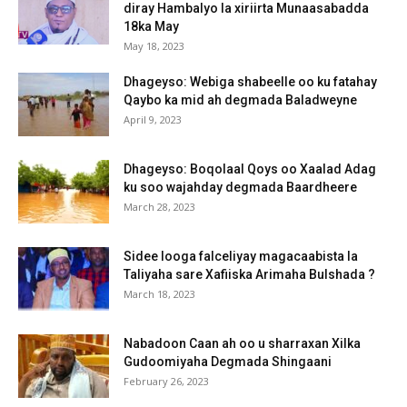
diray Hambalyo la xiriirta Munaasabadda
18ka May
May 18, 2023
Dhageyso: Webiga shabeelle oo ku fatahay
Qaybo ka mid ah degmada Baladweyne
April 9, 2023
Dhageyso: Boqolaal Qoys oo Xaalad Adag
ku soo wajahday degmada Baardheere
March 28, 2023
Sidee looga falceliyay magacaabista la
Taliyaha sare Xafiiska Arimaha Bulshada ?
March 18, 2023
Nabadoon Caan ah oo u sharraxan Xilka
Gudoomiyaha Degmada Shingaani
February 26, 2023