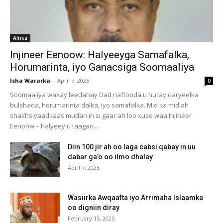
Afrika
Injineer Eenoow: Halyeeyga Samafalka,
Horumarinta, iyo Ganacsiga Soomaaliya
Isha Wararka
-
April 7, 2025
0
Soomaaliya waxay leedahay Dad naftooda u huray daryeelka
bulshada, horumarinta dalka, iyo samafalka. Mid ka mid ah
shakhsiyaadkaas mudan in si gaar ah loo xuso waa Injineer
Eenoow – halyeey u taagan...
Diin 100 jir ah oo laga cabsi qabay in uu
dabar ga’o oo ilmo dhalay
April 7, 2025
Wasiirka Awqaafta iyo Arrimaha Islaamka
oo digniin diray
February 15, 2025