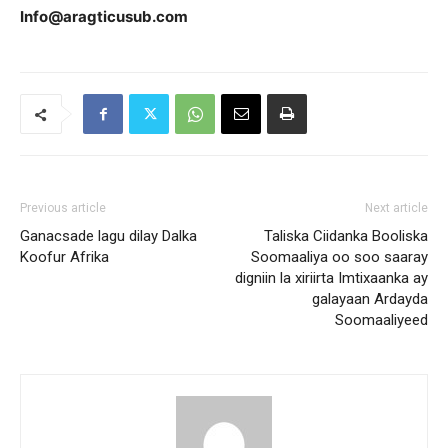
Info@aragticusub.com
Previous article
Next article
Ganacsade lagu dilay Dalka
Taliska Ciidanka Booliska
Koofur Afrika
Soomaaliya oo soo saaray
digniin la xiriirta Imtixaanka ay
galayaan Ardayda
Soomaaliyeed