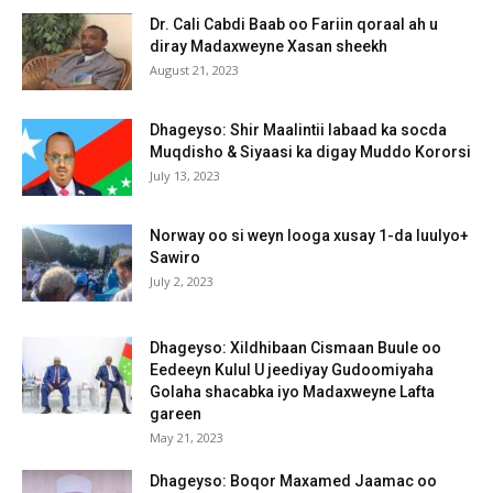
Dr. Cali Cabdi Baab oo Fariin qoraal ah u
diray Madaxweyne Xasan sheekh
August 21, 2023
Dhageyso: Shir Maalintii labaad ka socda
Muqdisho & Siyaasi ka digay Muddo Kororsi
July 13, 2023
Norway oo si weyn looga xusay 1-da luulyo+
Sawiro
July 2, 2023
Dhageyso: Xildhibaan Cismaan Buule oo
Eedeeyn Kulul U jeediyay Gudoomiyaha
Golaha shacabka iyo Madaxweyne Lafta
gareen
May 21, 2023
Dhageyso: Boqor Maxamed Jaamac oo