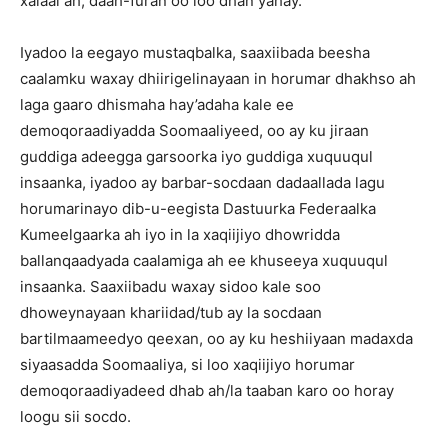
xalaal ah, daah-furan oo loo dhan yahay.
Iyadoo la eegayo mustaqbalka, saaxiibada beesha
caalamku waxay dhiirigelinayaan in horumar dhakhso ah
laga gaaro dhismaha hay’adaha kale ee
demoqoraadiyadda Soomaaliyeed, oo ay ku jiraan
guddiga adeegga garsoorka iyo guddiga xuquuqul
insaanka, iyadoo ay barbar-socdaan dadaallada lagu
horumarinayo dib-u-eegista Dastuurka Federaalka
Kumeelgaarka ah iyo in la xaqiijiyo dhowridda
ballanqaadyada caalamiga ah ee khuseeya xuquuqul
insaanka. Saaxiibadu waxay sidoo kale soo
dhoweynayaan khariidad/tub ay la socdaan
bartilmaameedyo qeexan, oo ay ku heshiiyaan madaxda
siyaasadda Soomaaliya, si loo xaqiijiyo horumar
demoqoraadiyadeed dhab ah/la taaban karo oo horay
loogu sii socdo.