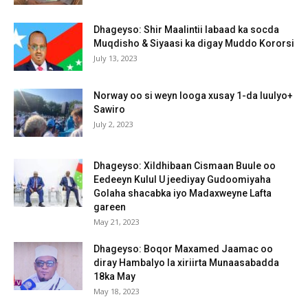
Dhageyso: Shir Maalintii labaad ka socda
Muqdisho & Siyaasi ka digay Muddo Kororsi
July 13, 2023
Norway oo si weyn looga xusay 1-da luulyo+
Sawiro
July 2, 2023
Dhageyso: Xildhibaan Cismaan Buule oo
Eedeeyn Kulul U jeediyay Gudoomiyaha
Golaha shacabka iyo Madaxweyne Lafta
gareen
May 21, 2023
Dhageyso: Boqor Maxamed Jaamac oo
diray Hambalyo la xiriirta Munaasabadda
18ka May
May 18, 2023