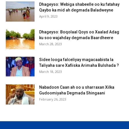
Dhageyso: Webiga shabeelle oo ku fatahay
Qaybo ka mid ah degmada Baladweyne
April 9, 2023
Dhageyso: Boqolaal Qoys oo Xaalad Adag
ku soo wajahday degmada Baardheere
March 28, 2023
Sidee looga falceliyay magacaabista la
Taliyaha sare Xafiiska Arimaha Bulshada ?
March 18, 2023
Nabadoon Caan ah oo u sharraxan Xilka
Gudoomiyaha Degmada Shingaani
February 26, 2023