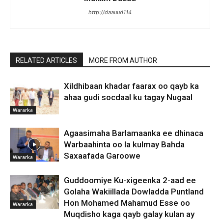
http://daauud114
RELATED ARTICLES
MORE FROM AUTHOR
Xildhibaan khadar faarax oo qayb ka
ahaa gudi socdaal ku tagay Nugaal
Wararka
Agaasimaha Barlamaanka ee dhinaca
Warbaahinta oo la kulmay Bahda
Saxaafada Garoowe
Wararka
Guddoomiye Ku-xigeenka 2-aad ee
Golaha Wakiillada Dowladda Puntland
Hon Mohamed Mahamud Esse oo
Wararka
Muqdisho kaga qayb galay kulan ay