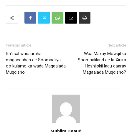
Previous article
Next article
Ra’iisal wasaaraha
Waa Maxay Mowqifka
magacaaban ee Soomaaliya
Soomaaliland ee la Xiriira
oo kulamo ka wada Magaalada
Heshiiskii lagu gaaray
Muqdisho
Magaalada Muqdisho?
Muhiim Daaud