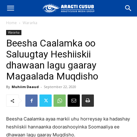
Home
Wararka
Wararka
Beesha Caalamka oo
Saluugtay Heshiiskii
dhawaan lagu gaaray
Magaalada Muqdisho
By
Muhiim Daaud
-
September 22, 2020
Beesha Caalamka ayaa markii uhu horreysay ka hadashay
heshiiskii hannaanka doorashooyinka Soomaaliya ee
dhawaan lagu gaaray Muqdisho.