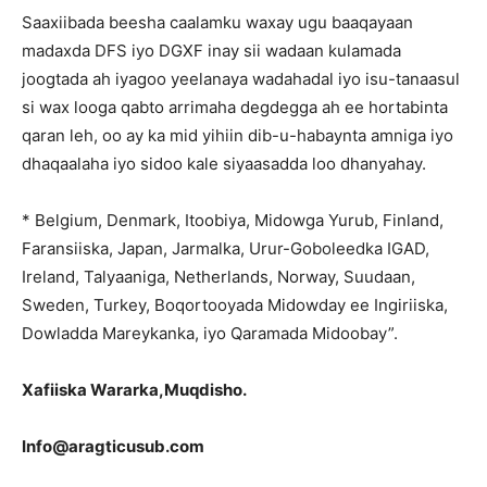
Saaxiibada beesha caalamku waxay ugu baaqayaan
madaxda DFS iyo DGXF inay sii wadaan kulamada
joogtada ah iyagoo yeelanaya wadahadal iyo isu-tanaasul
si wax looga qabto arrimaha degdegga ah ee hortabinta
qaran leh, oo ay ka mid yihiin dib-u-habaynta amniga iyo
dhaqaalaha iyo sidoo kale siyaasadda loo dhanyahay.
* Belgium, Denmark, Itoobiya, Midowga Yurub, Finland,
Faransiiska, Japan, Jarmalka, Urur-Goboleedka IGAD,
Ireland, Talyaaniga, Netherlands, Norway, Suudaan,
Sweden, Turkey, Boqortooyada Midowday ee Ingiriiska,
Dowladda Mareykanka, iyo Qaramada Midoobay”.
Xafiiska Wararka,Muqdisho.
Info@aragticusub.com