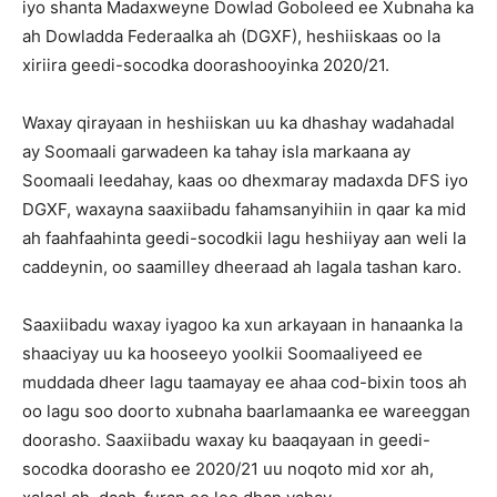
iyo shanta Madaxweyne Dowlad Goboleed ee Xubnaha ka
ah Dowladda Federaalka ah (DGXF), heshiiskaas oo la
xiriira geedi-socodka doorashooyinka 2020/21.
Waxay qirayaan in heshiiskan uu ka dhashay wadahadal
ay Soomaali garwadeen ka tahay isla markaana ay
Soomaali leedahay, kaas oo dhexmaray madaxda DFS iyo
DGXF, waxayna saaxiibadu fahamsanyihiin in qaar ka mid
ah faahfaahinta geedi-socodkii lagu heshiiyay aan weli la
caddeynin, oo saamilley dheeraad ah lagala tashan karo.
Saaxiibadu waxay iyagoo ka xun arkayaan in hanaanka la
shaaciyay uu ka hooseeyo yoolkii Soomaaliyeed ee
muddada dheer lagu taamayay ee ahaa cod-bixin toos ah
oo lagu soo doorto xubnaha baarlamaanka ee wareeggan
doorasho. Saaxiibadu waxay ku baaqayaan in geedi-
socodka doorasho ee 2020/21 uu noqoto mid xor ah,