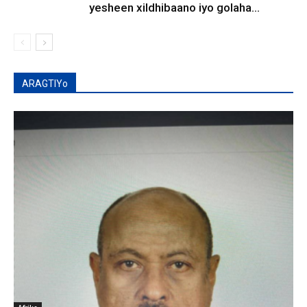
yesheen xildhibaano iyo golaha...
ARAGTIYo