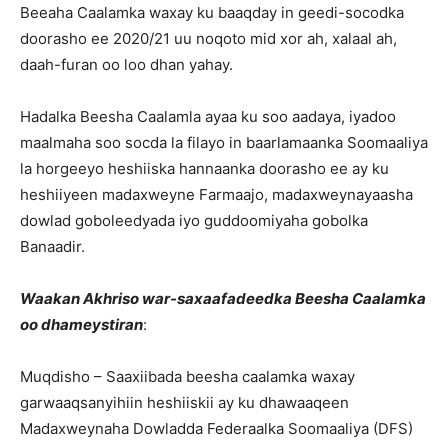
Beeaha Caalamka waxay ku baaqday in geedi-socodka
doorasho ee 2020/21 uu noqoto mid xor ah, xalaal ah,
daah-furan oo loo dhan yahay.
Hadalka Beesha Caalamla ayaa ku soo aadaya, iyadoo
maalmaha soo socda la filayo in baarlamaanka Soomaaliya
la horgeeyo heshiiska hannaanka doorasho ee ay ku
heshiiyeen madaxweyne Farmaajo, madaxweynayaasha
dowlad goboleedyada iyo guddoomiyaha gobolka
Banaadir.
Waakan Akhriso war-saxaafadeedka Beesha Caalamka
oo dhameystiran
:
Muqdisho – Saaxiibada beesha caalamka waxay
garwaaqsanyihiin heshiiskii ay ku dhawaaqeen
Madaxweynaha Dowladda Federaalka Soomaaliya (DFS)