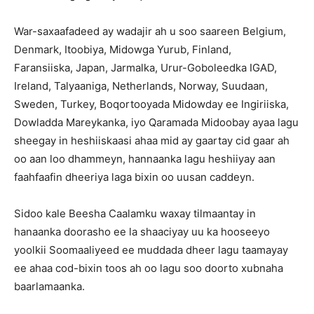
War-saxaafadeed ay wadajir ah u soo saareen Belgium,
Denmark, Itoobiya, Midowga Yurub, Finland,
Faransiiska, Japan, Jarmalka, Urur-Goboleedka IGAD,
Ireland, Talyaaniga, Netherlands, Norway, Suudaan,
Sweden, Turkey, Boqortooyada Midowday ee Ingiriiska,
Dowladda Mareykanka, iyo Qaramada Midoobay ayaa lagu
sheegay in heshiiskaasi ahaa mid ay gaartay cid gaar ah
oo aan loo dhammeyn, hannaanka lagu heshiiyay aan
faahfaafin dheeriya laga bixin oo uusan caddeyn.
Sidoo kale Beesha Caalamku waxay tilmaantay in
hanaanka doorasho ee la shaaciyay uu ka hooseeyo
yoolkii Soomaaliyeed ee muddada dheer lagu taamayay
ee ahaa cod-bixin toos ah oo lagu soo doorto xubnaha
baarlamaanka.