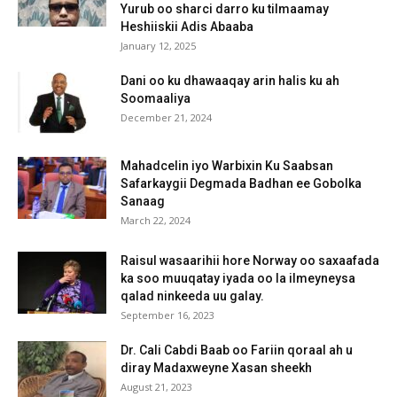
Yurub oo sharci darro ku tilmaamay
Heshiiskii Adis Abaaba
January 12, 2025
Dani oo ku dhawaaqay arin halis ku ah
Soomaaliya
December 21, 2024
Mahadcelin iyo Warbixin Ku Saabsan
Safarkaygii Degmada Badhan ee Gobolka
Sanaag
March 22, 2024
Raisul wasaarihii hore Norway oo saxaafada
ka soo muuqatay iyada oo la ilmeyneysa
qalad ninkeeda uu galay.
September 16, 2023
Dr. Cali Cabdi Baab oo Fariin qoraal ah u
diray Madaxweyne Xasan sheekh
August 21, 2023