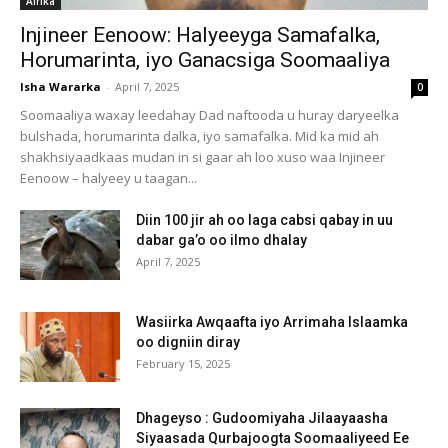
Afrika
Injineer Eenoow: Halyeeyga Samafalka,
Horumarinta, iyo Ganacsiga Soomaaliya
Isha Wararka
-
April 7, 2025
0
Soomaaliya waxay leedahay Dad naftooda u huray daryeelka
bulshada, horumarinta dalka, iyo samafalka. Mid ka mid ah
shakhsiyaadkaas mudan in si gaar ah loo xuso waa Injineer
Eenoow – halyeey u taagan...
Diin 100 jir ah oo laga cabsi qabay in uu
dabar ga’o oo ilmo dhalay
April 7, 2025
Wasiirka Awqaafta iyo Arrimaha Islaamka
oo digniin diray
February 15, 2025
Dhageyso : Gudoomiyaha Jilaayaasha
Siyaasada Qurbajoogta Soomaaliyeed Ee