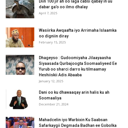
Diin 100 jir ah oo laga cabsi qabay in uu
dabar ga’o oo ilmo dhalay
April 7, 2025
Wasiirka Awqaafta iyo Arrimaha Islaamka
oo digniin diray
February 15, 2025
Dhageyso : Gudoomiyaha Jilaayaasha
Siyaasada Qurbajoogta Soomaaliyeed Ee
Yurub oo sharci darro ku tilmaamay
Heshiiskii Adis Abaaba
January 12, 2025
Dani oo ku dhawaaqay arin halis ku ah
Soomaaliya
December 21, 2024
Mahadcelin iyo Warbixin Ku Saabsan
Safarkaygii Degmada Badhan ee Gobolka