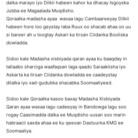
dalka marayo iyo Dilkii habeen kahor ka dhacay Isgoyska
Jubba ee Magaalada Muqdisho.
Qoraalka madasha ayaa waxaa lagu Cambaareeyay Dilkii
habeen hore loo geystay laba Ruux oo shacab ahaa oo uu
si bareer ah u toogtay Askari ka tirsan Ciidanka Booliska
dowladda.
Sidoo kale Madasha xisbiyada qaran ayaa ku baaqday in
tallaabo sharciga waafaqsan laga qaado Saraakiisha iyo
Askarta ka tirsan Ciidanka dowladda ee caadeystay
dilalka iyo xad-gudubka shacabka Soomaaliyeed.
Sidoo kale Qoraalka kasoo baxay Madasha Xisbiyada
Qaran ayaa waxaa lagu cadeeyay in Bandowga lagu soo
rogay Caasimadda dalka ee Muqdisho uusan soo marin
habraacii saxda ahaa ee ku qeexan Dastuurka KMG ee
Soomaaliya.